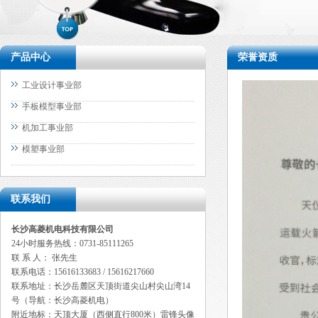
产品中心
荣誉资质
工业设计事业部
手板模型事业部
机加工事业部
模塑事业部
联系我们
长沙高菱机电科技有限公司
24小时服务热线：0731-85111265
联 系 人： 张先生
联系电话：15616133683 / 15616217660
联系地址：长沙岳麓区天顶街道尖山村尖山湾14
号（导航：长沙高菱机电）
附近地标：天顶大厦（
西侧直行800米）雷锋头像